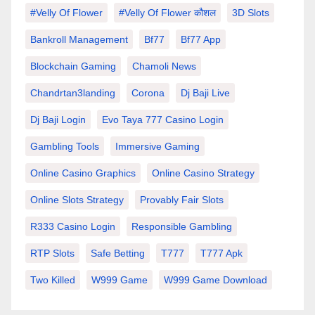
#velly Of Flower
#velly Of Flower कौशल
3D Slots
Bankroll Management
Bf77
Bf77 App
Blockchain Gaming
Chamoli News
Chandrtan3landing
Corona
Dj Baji Live
Dj Baji Login
Evo Taya 777 Casino Login
Gambling Tools
Immersive Gaming
Online Casino Graphics
Online Casino Strategy
Online Slots Strategy
Provably Fair Slots
R333 Casino Login
Responsible Gambling
RTP Slots
Safe Betting
T777
T777 Apk
Two Killed
W999 Game
W999 Game Download