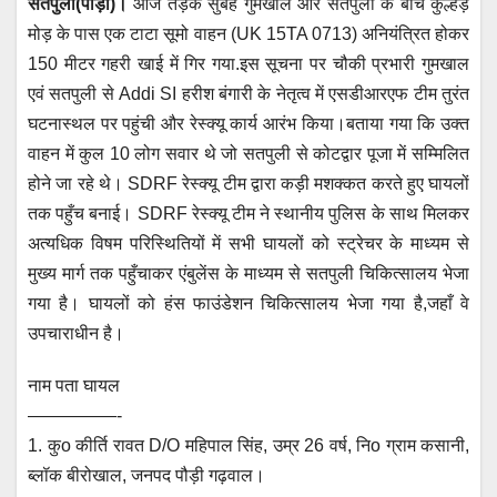
सतपुली(पौड़ी)।
आज तड़के सुबह गुमखाल और सतपुली के बीच कुल्हड़
at
c
tt
ail
ss
e
मोड़ के पास एक टाटा सूमो वाहन (UK 15TA 0713) अनियंत्रित होकर
s
e
er
e
gr
150 मीटर गहरी खाई में गिर गया.इस सूचना पर चौकी प्रभारी गुमखाल
A
b
n
a
एवं सतपुली से Addi SI हरीश बंगारी के नेतृत्व में एसडीआरएफ टीम तुरंत
p
o
g
m
घटनास्थल पर पहुंची और रेस्क्यू कार्य आरंभ किया।बताया गया कि उक्त
p
o
er
वाहन में कुल 10 लोग सवार थे जो सतपुली से कोटद्वार पूजा में सम्मिलित
होने जा रहे थे। SDRF रेस्क्यू टीम द्वारा कड़ी मशक्कत करते हुए घायलों
k
तक पहुँच बनाई। SDRF रेस्क्यू टीम ने स्थानीय पुलिस के साथ मिलकर
अत्यधिक विषम परिस्थितियों में सभी घायलों को स्ट्रेचर के माध्यम से
मुख्य मार्ग तक पहुँचाकर एंबुलेंस के माध्यम से सतपुली चिकित्सालय भेजा
गया है। घायलों को हंस फाउंडेशन चिकित्सालय भेजा गया है,जहाँ वे
उपचाराधीन है।
नाम पता घायल
—————-
1. कुo कीर्ति रावत D/O महिपाल सिंह, उम्र 26 वर्ष, निo ग्राम कसानी,
ब्लॉक बीरोखाल, जनपद पौड़ी गढ़वाल।