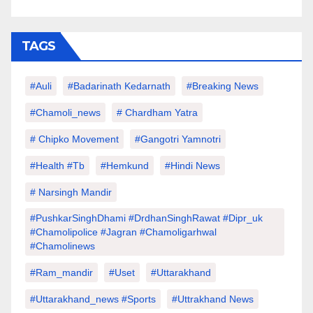
TAGS
#auli
#Badarinath Kedarnath
#Breaking News
#chamoli_news
# Chardham Yatra
# Chipko Movement
#Gangotri Yamnotri
#Health #tb
#hemkund
#hindi News
# Narsingh Mandir
#PushkarSinghDhami #drdhanSinghRawat #dipr_uk
#chamolipolice #Jagran #chamoligarhwal
#chamolinews
#Ram_mandir
#uset
#uttarakhand
#Uttarakhand_news #sports
#Uttrakhand News