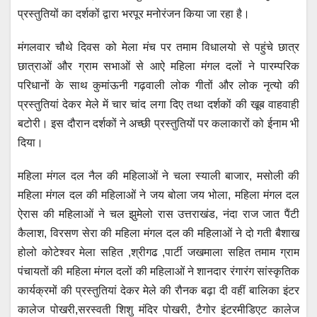
A
b
n
a
प्रस्तुतियों का दर्शकों द्वारा भरपूर मनोरंजन किया जा रहा है।
p
o
g
m
मंगलवार चौथे दिवस को मेला मंच पर तमाम विधालयो से पहुंचे छात्र
p
o
er
छात्राओं और ग्राम सभाओं से आऐ महिला मंगल दलों ने पारम्परिक
k
परिधानों के साथ कुमांऊनी गढ़वाली लोक गीतों और लोक नृत्यो की
प्रस्तुतियां देकर मेले में चार चांद लगा दिए तथा दर्शकों की खूब वाहवाही
बटोरी। इस दौरान दर्शकों ने अच्छी प्रस्तुतियों पर कलाकारों को ईनाम भी
दिया।
महिला मंगल दल नैल की महिलाओं ने चला स्याली बाजार, मसोली की
महिला मंगल दल की महिलाओं ने जय बोला जय भोला, महिला मंगल दल
ऐरास की महिलाओं ने चल झुमेलो रास उत्तराखंड, नंदा राज जात पैंटी
कैलाश, विरसण सेरा की महिला मंगल दल की महिलाओं ने दो गती बैशाख
होलो कोटेश्वर मेला सहित ,श्रीगढ ,पार्टी जखमाला सहित तमाम ग्राम
पंचायतों की महिला मंगल दलों की महिलाओं ने शानदार रंगारंग सांस्कृतिक
कार्यक्रमों की प्रस्तुतियां देकर मेले की रौनक बढ़ा दी वहीं बालिका इंटर
कालेज पोखरी,सरस्वती शिशु मंदिर पोखरी, टैगोर इंटरमीडिएट कालेज