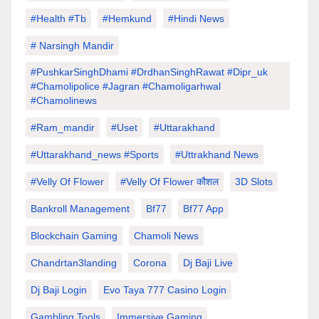
#Health #tb
#hemkund
#hindi News
# Narsingh Mandir
#PushkarSinghDhami #drdhanSinghRawat #dipr_uk
#chamolipolice #Jagran #chamoligarhwal
#chamolinews
#Ram_mandir
#uset
#uttarakhand
#Uttarakhand_news #sports
#Uttrakhand News
#velly Of Flower
#velly Of Flower कौशल
3D Slots
Bankroll Management
Bf77
Bf77 App
Blockchain Gaming
Chamoli News
Chandrtan3landing
Corona
Dj Baji Live
Dj Baji Login
Evo Taya 777 Casino Login
Gambling Tools
Immersive Gaming