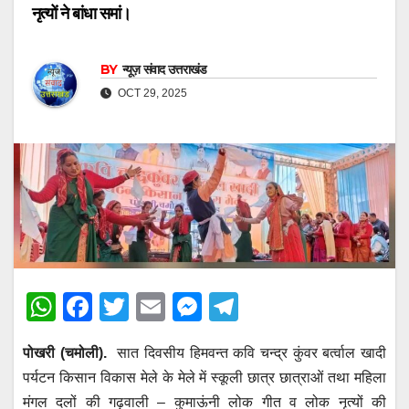
नृत्यों ने बांधा समां।
BY
न्यूज़ संवाद उत्तराखंड
OCT 29, 2025
W
F
T
E
M
T
h
a
wi
m
e
el
पोखरी (चमोली).
सात दिवसीय हिमवन्त कवि चन्द्र कुंवर बर्त्वाल खादी
at
c
tt
ail
ss
e
पर्यटन किसान विकास मेले के मेले में स्कूली छात्र छात्राओं तथा महिला
s
e
er
e
gr
मंगल दलों की गढ़वाली – कुमाऊंनी लोक गीत व लोक नृत्यों की