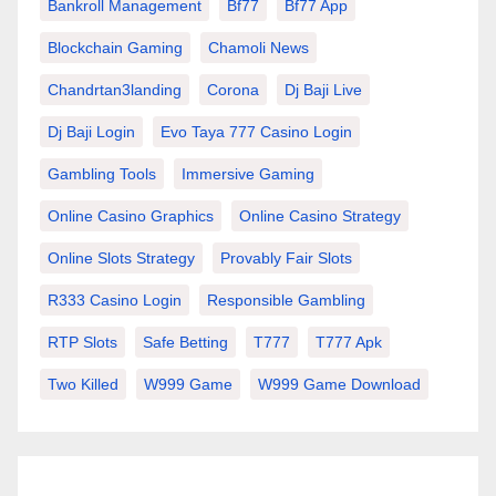
Bankroll Management
Bf77
Bf77 App
Blockchain Gaming
Chamoli News
Chandrtan3landing
Corona
Dj Baji Live
Dj Baji Login
Evo Taya 777 Casino Login
Gambling Tools
Immersive Gaming
Online Casino Graphics
Online Casino Strategy
Online Slots Strategy
Provably Fair Slots
R333 Casino Login
Responsible Gambling
RTP Slots
Safe Betting
T777
T777 Apk
Two Killed
W999 Game
W999 Game Download