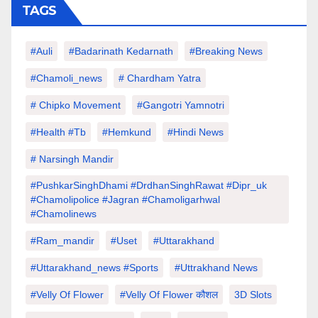
TAGS
#auli
#Badarinath Kedarnath
#Breaking News
#chamoli_news
# Chardham Yatra
# Chipko Movement
#Gangotri Yamnotri
#Health #tb
#hemkund
#hindi News
# Narsingh Mandir
#PushkarSinghDhami #drdhanSinghRawat #dipr_uk
#chamolipolice #Jagran #chamoligarhwal
#chamolinews
#Ram_mandir
#uset
#uttarakhand
#Uttarakhand_news #sports
#Uttrakhand News
#velly Of Flower
#velly Of Flower कौशल
3D Slots