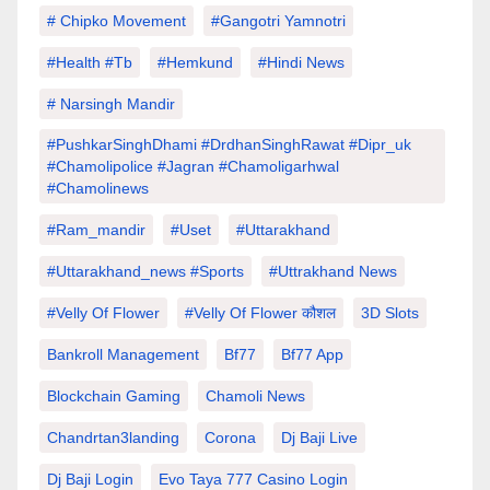
# Chipko Movement
#Gangotri Yamnotri
#Health #tb
#hemkund
#hindi News
# Narsingh Mandir
#PushkarSinghDhami #drdhanSinghRawat #dipr_uk
#chamolipolice #Jagran #chamoligarhwal
#chamolinews
#Ram_mandir
#uset
#uttarakhand
#Uttarakhand_news #sports
#Uttrakhand News
#velly Of Flower
#velly Of Flower कौशल
3D Slots
Bankroll Management
Bf77
Bf77 App
Blockchain Gaming
Chamoli News
Chandrtan3landing
Corona
Dj Baji Live
Dj Baji Login
Evo Taya 777 Casino Login