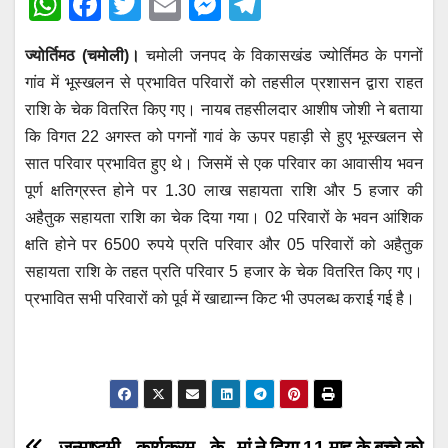
W
F
T
E
M
T
h
a
wi
m
e
el
ज्योर्तिमठ (चमोली)।
चमोली जनपद के विकासखंड ज्योर्तिमठ के पगनों
at
c
tt
ail
ss
e
गांव में भूस्खलन से प्रभावित परिवारों को तहसील प्रशासन द्वारा राहत
s
e
er
e
gr
राशि के चेक वितरित किए गए। नायब तहसीलदार आशीष जोशी ने बताया
A
b
n
a
कि विगत 22 अगस्त को पगनों गावं के ऊपर पहाड़ी से हुए भूस्खलन से
p
o
g
m
सात परिवार प्रभावित हुए थे। जिसमें से एक परिवार का आवासीय भवन
p
o
er
पूर्ण क्षतिग्रस्त होने पर 1.30 लाख सहायता राशि और 5 हजार की
अहैतुक सहायता राशि का चेक दिया गया। 02 परिवारों के भवन आंशिक
k
क्षति होने पर 6500 रुपये प्रति परिवार और 05 परिवारों को अहैतुक
सहायता राशि के तहत प्रति परिवार 5 हजार के चेक वितरित किए गए।
प्रभावित सभी परिवारों को पूर्व में खाद्यान्न किट भी उपलब्ध कराई गई है।
जन्माष्टमी कार्यक्रम के
मां ने दिया 11 माह के बच्चे को