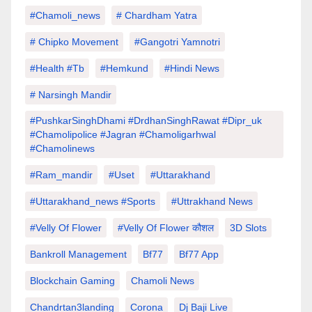
#chamoli_news
# Chardham Yatra
# Chipko Movement
#Gangotri Yamnotri
#Health #tb
#hemkund
#hindi News
# Narsingh Mandir
#PushkarSinghDhami #drdhanSinghRawat #dipr_uk
#chamolipolice #Jagran #chamoligarhwal
#chamolinews
#Ram_mandir
#uset
#uttarakhand
#Uttarakhand_news #sports
#Uttrakhand News
#velly Of Flower
#velly Of Flower कौशल
3D Slots
Bankroll Management
Bf77
Bf77 App
Blockchain Gaming
Chamoli News
Chandrtan3landing
Corona
Dj Baji Live