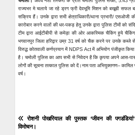
चमोली।
अवैध नशा तस्करों के प्रति चमोली पुलिस सख्त, 5.43 ग्रा
at
c
tt
ail
ss
e
राज्यभर मे चलाये जा रहे ड्रग फ्री देवभूमि मिशन को बखूबी सफल ब
s
e
er
e
gr
सक्रिय हैं। उनके द्वारा सभी क्षेत्राधिकारी/थाना प्रभारी/ एसओजी 
A
b
n
a
कारोबार करने वालों की धर-पकड़ हेतु उनके द्वारा पुलिस टीमों को संदि
p
o
g
m
टीम द्वारा आईटीबीपी से कमेड़ा की ओर आकस्मिक चैकिंग हुये चैकिं
p
o
er
भगवानपुर जिला हरिद्वार उम्र 31 वर्ष को चैक करने पर उनके कब्जे 
विरुद्ध कोतवाली कर्णप्रयाग में NDPS Act में अभियोग पंजीकृत किया
k
है। चमोली पुलिस का आप सभी से निवेदन है कि कृपया अपने आस-पास इ
लोगों की सूचना तत्काल पुलिस को दें।नाम पता अभियुक्तगण– कामिल पु
वर्ष।
Post
रोशनी पोखरियाल की पुस्तक ‘जीवन की पगडंडियां
विमोचन।
navigation