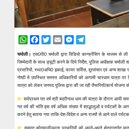
W
F
T
E
M
T
h
a
wi
m
e
el
चमोली।
एस0पी0 चमोली द्वारा विडियो कान्फ्रेंसिंग के माध्यम 
at
c
tt
ail
ss
e
जिम्मेदारी के साथ ड्यूटी करने के दिये निर्देश, पुलिस अधीक्षक चमोली श
s
e
er
e
gr
प्रभारियों, स्था0अभि0 इकाई, फायर सर्विस, दूरसंचार एवं अन्य शाख
A
b
n
a
गोष्ठी में उपस्थित समस्त अधिकारियों को आगामी चारधाम यात्रा पर व
p
o
g
m
यात्रा को लेकर जनपद पुलिस द्वारा की जा रही तैयारियों/कार्य योजना की स
p
o
er
सर्वप्रथम गत वर्ष श्री बद्रीनाथ धाम की यात्रा के दौरान आयी समस्य
k
गत वर्ष की भांति इस वर्ष अधिक संख्या में श्रद्धालुओं व पर्यटकों के आग
करने हेतु बताया गया ताकि देश-विदेश व अन्य राज्यों से आने वाले पर्यटक
समस्त कोतवाली/थाना प्रभारियों को अपने-अपने क्षेत्रान्तर्गत यात