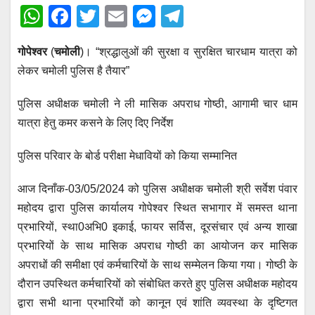
W
F
T
E
M
T
h
a
wi
m
e
el
गोपेश्वर
(
चमोली
)। “श्रद्धालुओं की सुरक्षा व सुरक्षित चारधाम यात्रा को
at
c
tt
ail
ss
e
लेकर चमोली पुलिस है तैयार”
s
e
er
e
gr
A
b
n
a
पुलिस अधीक्षक चमोली ने ली मासिक अपराध गोष्ठी, आगामी चार धाम
p
o
g
m
यात्रा हेतु कमर कसने के लिए दिए निर्देश
p
o
er
पुलिस परिवार के बोर्ड परीक्षा मेधावियों को किया सम्मानित
k
आज दिनाँक-03/05/2024 को पुलिस अधीक्षक चमोली श्री सर्वेश पंवार
महोदय द्वारा पुलिस कार्यालय गोपेश्वर स्थित सभागार में समस्त थाना
प्रभारियों, स्था0अभि0 इकाई, फायर सर्विस, दूरसंचार एवं अन्य शाखा
प्रभारियों के साथ मासिक अपराध गोष्ठी का आयोजन कर मासिक
अपराधों की समीक्षा एवं कर्मचारियों के साथ सम्मेलन किया गया। गोष्ठी के
दौरान उपस्थित कर्मचारियों को संबोधित करते हुए पुलिस अधीक्षक महोदय
द्वारा सभी थाना प्रभारियों को कानून एवं शांति व्यवस्था के दृष्टिगत