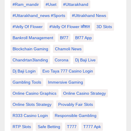
#Ram_mandir
#uset
#uttarakhand
#Uttarakhand_news #sports
#Uttrakhand News
#velly Of Flower
#velly Of Flower कौशल
3D Slots
Bankroll Management
Bf77
Bf77 App
Blockchain Gaming
Chamoli News
Chandrtan3landing
Corona
Dj Baji Live
Dj Baji Login
Evo Taya 777 Casino Login
Gambling Tools
Immersive Gaming
Online Casino Graphics
Online Casino Strategy
Online Slots Strategy
Provably Fair Slots
R333 Casino Login
Responsible Gambling
RTP Slots
Safe Betting
T777
T777 Apk