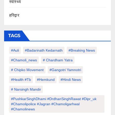
स्वास्थ्य
हरिद्वार
TAGS
#auli
#Badarinath Kedarnath
#Breaking News
#chamoli_news
# Chardham Yatra
# Chipko Movement
#Gangotri Yamnotri
#Health #tb
#hemkund
#hindi News
# Narsingh Mandir
#PushkarSinghDhami #drdhanSinghRawat #dipr_uk
#chamolipolice #Jagran #chamoligarhwal
#chamolinews