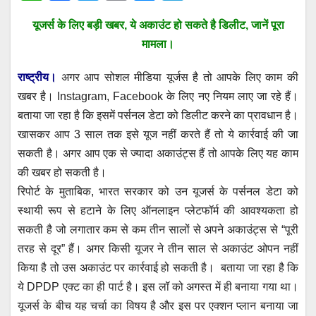
h
a
wi
m
e
el
यूजर्स के लिए बड़ी
खबर, ये अकाउंट हो सकते है डिलीट, जानें पूरा
at
c
tt
ail
ss
e
मामला।
s
e
er
e
gr
A
b
n
a
राष्ट्रीय।
अगर आप सोशल मीडिया यूर्जस है तो आपके लिए काम की
p
o
g
m
खबर है। Instagram, Facebook के लिए नए नियम लाए जा रहे हैं।
बताया जा रहा है कि इसमें पर्सनल डेटा को डिलीट करने का प्रावधान है।
p
o
er
खासकर आप 3 साल तक इसे यूज नहीं करते हैं तो ये कार्रवाई की जा
k
सकती है। अगर आप एक से ज्यादा अकाउंट्स हैं तो आपके लिए यह काम
की खबर हो सकती है।
रिपोर्ट के मुताबिक, भारत सरकार को उन यूजर्स के पर्सनल डेटा को
स्थायी रूप से हटाने के लिए ऑनलाइन प्लेटफॉर्म की आवश्यकता हो
सकती है जो लगातार कम से कम तीन सालों से अपने अकाउंट्स से “पूरी
तरह से दूर” हैं। अगर किसी यूजर ने तीन साल से अकाउंट ओपन नहीं
किया है तो उस अकाउंट पर कार्रवाई हो सकती है। बताया जा रहा है कि
ये DPDP एक्ट का ही पार्ट है। इस लॉ को अगस्त में ही बनाया गया था।
यूजर्स के बीच यह चर्चा का विषय है और इस पर एक्शन प्लान बनाया जा