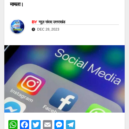
मामला।
BY
न्यूज़ संवाद उत्तराखंड
DEC 28, 2023
W
F
T
E
M
T