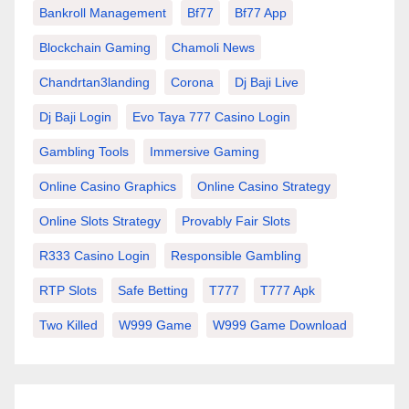
Bankroll Management
Bf77
Bf77 App
Blockchain Gaming
Chamoli News
Chandrtan3landing
Corona
Dj Baji Live
Dj Baji Login
Evo Taya 777 Casino Login
Gambling Tools
Immersive Gaming
Online Casino Graphics
Online Casino Strategy
Online Slots Strategy
Provably Fair Slots
R333 Casino Login
Responsible Gambling
RTP Slots
Safe Betting
T777
T777 Apk
Two Killed
W999 Game
W999 Game Download