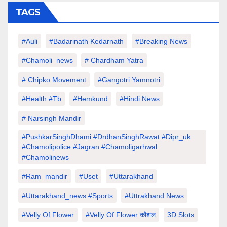
TAGS
#auli
#Badarinath Kedarnath
#Breaking News
#chamoli_news
# Chardham Yatra
# Chipko Movement
#Gangotri Yamnotri
#Health #tb
#hemkund
#hindi News
# Narsingh Mandir
#PushkarSinghDhami #drdhanSinghRawat #dipr_uk
#chamolipolice #Jagran #chamoligarhwal
#chamolinews
#Ram_mandir
#uset
#uttarakhand
#Uttarakhand_news #sports
#Uttrakhand News
#velly Of Flower
#velly Of Flower कौशल
3D Slots