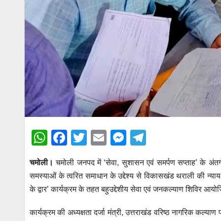
W
F
T
E
M
T
h
a
wi
m
e
el
चमोली।
चमोली जनपद में ‘सेवा, सुशासन एवं समर्पण सप्ताह’ के अं
at
c
tt
ail
ss
e
समस्याओं के त्वरित समाधान के उद्देश्य से विकासखंड थराली की न्
s
e
er
e
gr
के द्वार’ कार्यक्रम के तहत बहुउद्देशीय सेवा एवं जनकल्याण शिविर आ
A
b
n
a
p
o
g
m
कार्यक्रम की अध्यक्षता दर्जा मंत्री, उत्तराखंड वरिष्ठ नागरिक कल्य