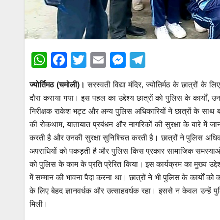
W
F
T
E
M
T
h
a
wi
m
e
el
ज्योर्तिमठ (चमोली)।
सरस्वती विद्या मंदिर, ज्योतिर्मठ के छात्रों के
at
c
tt
ail
ss
e
दौरा कराया गया। इस पहल का उद्देश्य छात्रों को पुलिस के कार्यों, उ
s
e
er
e
gr
निरीक्षक राकेश भट्ट और अन्य पुलिस अधिकारियों ने छात्रों के साथ 
A
b
n
a
की रोकथाम, यातायात प्रबंधन और नागरिकों की सुरक्षा के बारे में
p
o
g
m
करती है और उनकी सुरक्षा सुनिश्चित करती है। छात्रों ने पुलिस अधिकार
p
o
er
अपराधियों को पकड़ती है और पुलिस किस प्रकार सामाजिक समस्याओं क
को पुलिस के काम के प्रति प्रेरित किया। इस कार्यक्रम का मुख्य उद्द
k
में सम्मान की भावना पैदा करना था। छात्रों ने भी पुलिस के कार्यो
के लिए बेहद ज्ञानवर्धक और उत्साहवर्धक रहा। इससे न केवल उन्हें पुलि
मिली।