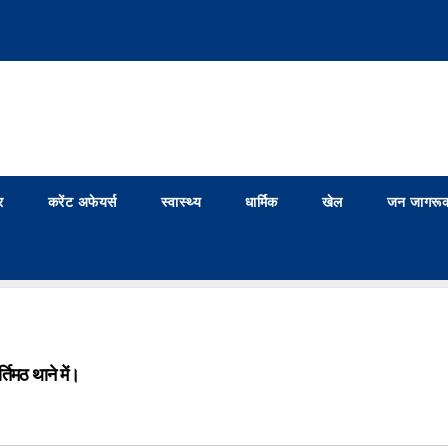
र
करेंट अफेयर्स
स्वास्थ्य
धार्मिक
खेल
जन जागरूक
तिमठ थाने में।