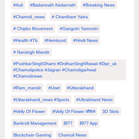
#auli
#Badarinath Kedarnath
#Breaking News
#chamoli_news
# Chardham Yatra
# Chipko Movement
#Gangotri Yamnotri
#Health #tb
#hemkund
#hindi News
# Narsingh Mandir
#PushkarSinghDhami #drdhanSinghRawat #dipr_uk
#chamolipolice #Jagran #chamoligarhwal
#chamolinews
#Ram_mandir
#uset
#uttarakhand
#Uttarakhand_news #sports
#Uttrakhand News
#velly Of Flower
#velly Of Flower कौशल
3D Slots
Bankroll Management
Bf77
Bf77 App
Blockchain Gaming
Chamoli News