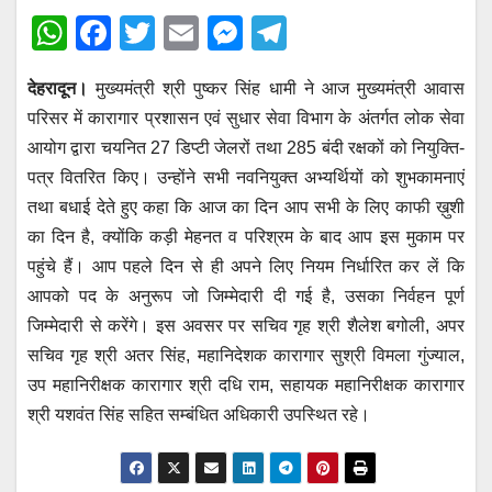
W
F
T
E
M
T
h
a
wi
m
e
el
देहरादून।
मुख्यमंत्री श्री पुष्कर सिंह धामी ने आज मुख्यमंत्री आवास
at
c
tt
ail
ss
e
परिसर में कारागार प्रशासन एवं सुधार सेवा विभाग के अंतर्गत लोक सेवा
s
e
er
e
gr
आयोग द्वारा चयनित 27 डिप्टी जेलरों तथा 285 बंदी रक्षकों को नियुक्ति-
A
b
n
a
पत्र वितरित किए। उन्होंने सभी नवनियुक्त अभ्यर्थियों को शुभकामनाएं
p
o
g
m
तथा बधाई देते हुए कहा कि आज का दिन आप सभी के लिए काफी ख़ुशी
p
o
er
का दिन है, क्योंकि कड़ी मेहनत व परिश्रम के बाद आप इस मुकाम पर
पहुंचे हैं। आप पहले दिन से ही अपने लिए नियम निर्धारित कर लें कि
k
आपको पद के अनुरूप जो जिम्मेदारी दी गई है, उसका निर्वहन पूर्ण
जिम्मेदारी से करेंगे। इस अवसर पर सचिव गृह श्री शैलेश बगोली, अपर
सचिव गृह श्री अतर सिंह, महानिदेशक कारागार सुश्री विमला गुंज्याल,
उप महानिरीक्षक कारागार श्री दधि राम, सहायक महानिरीक्षक कारागार
श्री यशवंत सिंह सहित सम्बंधित अधिकारी उपस्थित रहे।