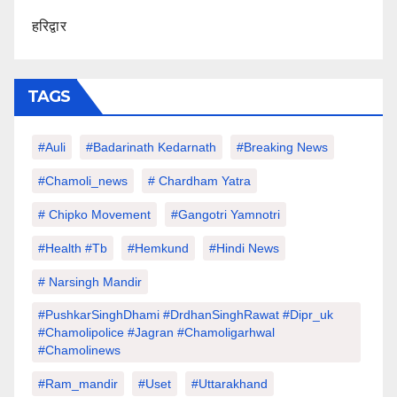
हरिद्वार
TAGS
#auli
#Badarinath Kedarnath
#Breaking News
#chamoli_news
# Chardham Yatra
# Chipko Movement
#Gangotri Yamnotri
#Health #tb
#hemkund
#hindi News
# Narsingh Mandir
#PushkarSinghDhami #drdhanSinghRawat #dipr_uk
#chamolipolice #Jagran #chamoligarhwal
#chamolinews
#Ram_mandir
#uset
#uttarakhand