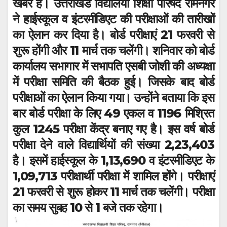
खबर है। उत्तराखंड विद्यालयी शिक्षा परिषद रामनगर
s
e
er
e
gr
ने हाईस्कूल व इंटरमीडिएट की परीक्षाओं की तारीखों
A
b
n
a
का ऐलान कर दिया है। बोर्ड परीक्षाएं 21 फरवरी से
p
o
g
m
शुरू होंगी और 11 मार्च तक चलेंगी। शनिवार को बोर्ड
p
o
er
कार्यालय सभागार में सभापति एसबी जोशी की अध्यक्षा
k
में परीक्षा समिति की बैठक हुई। जिसके बाद बोर्ड
परीक्षाओं का ऐलान किया गया। उन्होंने बताया कि इस
बार बोर्ड परीक्षा के लिए 49 एकल व 1196 मिश्रित
कुल 1245 परीक्षा केंद्र बनाए गए है। इस वर्ष बोर्ड
परीक्षा देने वाले विद्यार्थियों की संख्या 2,23,403
है। इसमें हाईस्कूल के 1,13,690 व इंटरमीडिएट के
1,09,713 परीक्षार्थी परीक्षा में शामिल होंगे। परीक्षाएं
21 फरवरी से शुरू होकर 11 मार्च तक चलेंगी। परीक्षा
का समय सुबह 10 से 1 बजे तक रहेगा।