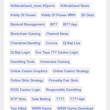
#Uttarakhand_news #sports
#Uttrakhand News
#velly Of Flower
#velly Of Flower कौशल
3D Slots
Bankroll Management
Bf77
Bf77 App
Blockchain Gaming
Chamoli News
Chandrtan3landing
Corona
Dj Baji Live
Dj Baji Login
Evo Taya 777 Casino Login
Gambling Tools
Immersive Gaming
Online Casino Graphics
Online Casino Strategy
Online Slots Strategy
Provably Fair Slots
R333 Casino Login
Responsible Gambling
RTP Slots
Safe Betting
T777
T777 Apk
Two Killed
W999 Game
W999 Game Download