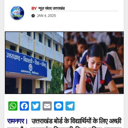
BY
न्यूज़ संवाद उत्तराखंड
JAN 4, 2025
W
F
T
E
M
T
h
a
wi
m
e
el
रामनगर।
उत्तराखंड बोर्ड के विद्यार्थियों के लिए अच्छी
at
c
tt
ail
ss
e