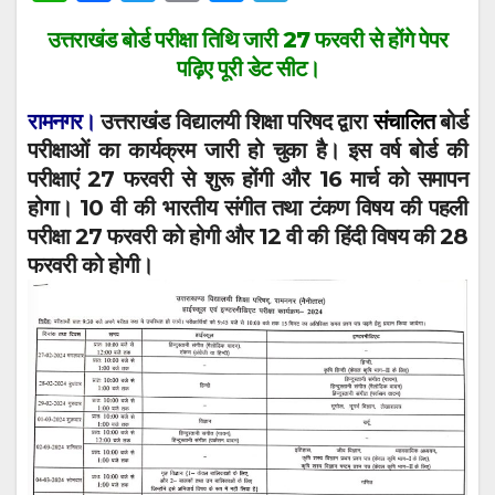
h
a
wi
m
e
el
उत्तराखंड बोर्ड परीक्षा तिथि जारी 27 फरवरी से होंगे पेपर
at
c
tt
ail
ss
e
पढ़िए पूरी डेट सीट।
s
e
er
e
gr
A
b
n
a
रामनगर।
उत्तराखंड विद्यालयी शिक्षा परिषद द्वारा
संचालित
बोर्ड
परीक्षाओं का कार्यक्रम जारी हो चुका है। इस वर्ष बोर्ड की
p
o
g
m
परीक्षाएं 27 फरवरी से शुरू होंगी और 16 मार्च को समापन
p
o
er
होगा। 10 वी की भारतीय संगीत तथा टंकण विषय की पहली
k
परीक्षा 27 फरवरी को होगी और 12 वी की हिंदी विषय की 28
फरवरी को होगी।