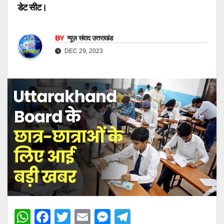
डेट सीट।
BY
न्यूज़ संवाद उत्तराखंड
DEC 29, 2023
W
F
T
E
M
T