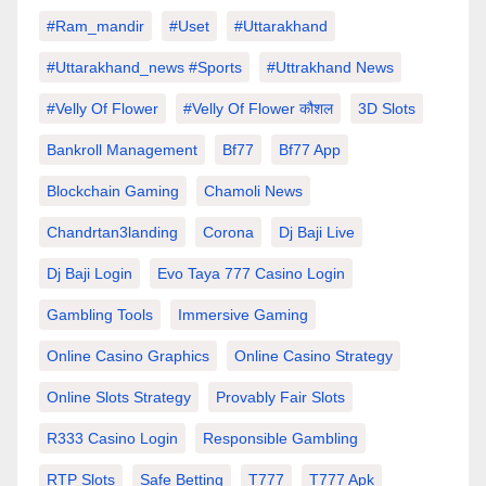
#Ram_mandir
#uset
#uttarakhand
#Uttarakhand_news #sports
#Uttrakhand News
#velly Of Flower
#velly Of Flower कौशल
3D Slots
Bankroll Management
Bf77
Bf77 App
Blockchain Gaming
Chamoli News
Chandrtan3landing
Corona
Dj Baji Live
Dj Baji Login
Evo Taya 777 Casino Login
Gambling Tools
Immersive Gaming
Online Casino Graphics
Online Casino Strategy
Online Slots Strategy
Provably Fair Slots
R333 Casino Login
Responsible Gambling
RTP Slots
Safe Betting
T777
T777 Apk