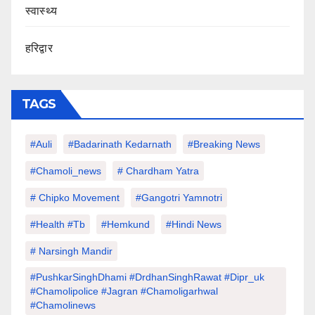
स्वास्थ्य
हरिद्वार
TAGS
#auli
#Badarinath Kedarnath
#Breaking News
#chamoli_news
# Chardham Yatra
# Chipko Movement
#Gangotri Yamnotri
#Health #tb
#hemkund
#hindi News
# Narsingh Mandir
#PushkarSinghDhami #drdhanSinghRawat #dipr_uk
#chamolipolice #Jagran #chamoligarhwal
#chamolinews