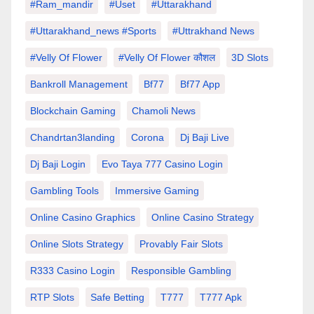
#Ram_mandir
#uset
#uttarakhand
#Uttarakhand_news #sports
#Uttrakhand News
#velly Of Flower
#velly Of Flower कौशल
3D Slots
Bankroll Management
Bf77
Bf77 App
Blockchain Gaming
Chamoli News
Chandrtan3landing
Corona
Dj Baji Live
Dj Baji Login
Evo Taya 777 Casino Login
Gambling Tools
Immersive Gaming
Online Casino Graphics
Online Casino Strategy
Online Slots Strategy
Provably Fair Slots
R333 Casino Login
Responsible Gambling
RTP Slots
Safe Betting
T777
T777 Apk