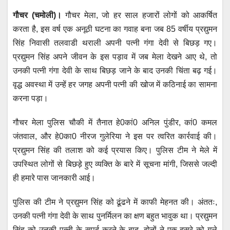
h
a
wi
m
e
el
गौचर (चमोली)।
गौचर मेला, जो हर साल हजारों लोगों को आकर्षित
at
c
tt
ail
ss
e
करता है, इस वर्ष एक अनूठी घटना का गवाह बना जब 85 वर्षीय प्रद्युमन
s
e
er
e
gr
सिंह निवासी तलवाडी थराली अपनी पत्नी गंगा देवी से बिछड़ गए।
A
b
n
a
प्रद्युमन सिंह अपने जीवन के इस पड़ाव में जब मेला देखने आए थे, तो
p
o
g
m
उनकी पत्नी गंगा देवी के साथ बिछड़ जाने के बाद उनकी चिंता बढ़ गई।
p
o
er
वृद्ध अवस्था में उन्हें हर जगह अपनी पत्नी की खोज में कठिनाई का सामना
करना पड़ा।
k
गौचर मेला पुलिस चौकी में तैनात हे0कां0 अनिल पुंडीर, कां0 कमल
जंतवाल, और हे0का0 नीरज गुलेरिया ने इस पर त्वरित कार्रवाई की।
प्रद्युमन सिंह की तलाश को कई प्रयास किए। पुलिस टीम ने मेले में
उपस्थित लोगों से बिछड़े हुए व्यक्ति के बारे में सूचना मांगी, जिससे जल्दी
ही हमारे पास जानकारी आई।
पुलिस की टीम ने प्रद्युमन सिंह को ढूंढने में काफी मेहनत की। अंततः,
उनकी पत्नी गंगा देवी के साथ पुनर्मिलन का क्षण बहुत भावुक था। प्रद्युमन
सिंह को उनकी पत्नी के सुपुर्द करने के बाद, दोनों ने एक-दूसरे को गले