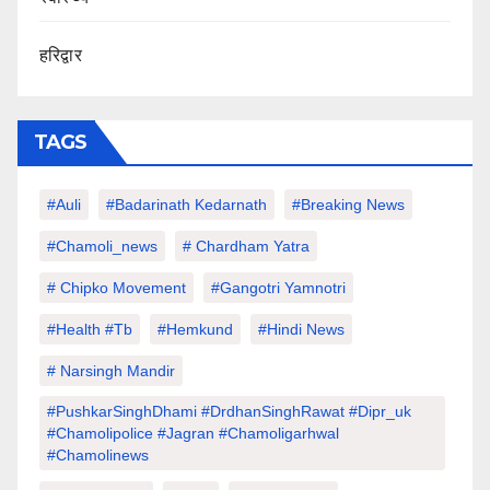
हरिद्वार
TAGS
#auli
#Badarinath Kedarnath
#Breaking News
#chamoli_news
# Chardham Yatra
# Chipko Movement
#Gangotri Yamnotri
#Health #tb
#hemkund
#hindi News
# Narsingh Mandir
#PushkarSinghDhami #drdhanSinghRawat #dipr_uk
#chamolipolice #Jagran #chamoligarhwal
#chamolinews