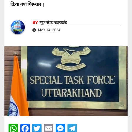
किया गया गिरफ्तार।
BY
न्यूज़ संवाद उत्तराखंड
MAY 14, 2024
W
F
T
E
M
T