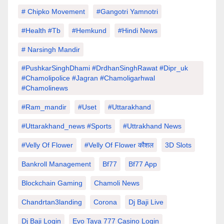
# Chipko Movement
#Gangotri Yamnotri
#Health #tb
#hemkund
#hindi News
# Narsingh Mandir
#PushkarSinghDhami #drdhanSinghRawat #dipr_uk
#chamolipolice #Jagran #chamoligarhwal
#chamolinews
#Ram_mandir
#uset
#uttarakhand
#Uttarakhand_news #sports
#Uttrakhand News
#velly Of Flower
#velly Of Flower कौशल
3D Slots
Bankroll Management
Bf77
Bf77 App
Blockchain Gaming
Chamoli News
Chandrtan3landing
Corona
Dj Baji Live
Dj Baji Login
Evo Taya 777 Casino Login