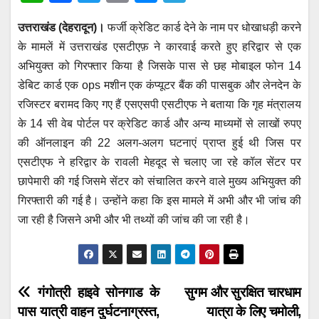
h
a
wi
m
e
el
उत्तराखंड (देहरादून)।
फर्जी क्रेडिट कार्ड देने के नाम पर धोखाधड़ी करने
at
c
tt
ail
ss
e
के मामलें में उत्तराखंड एसटीएफ़ ने कारवाई करते हुए हरिद्वार से एक
s
e
er
e
gr
अभियुक्त को गिरफ्तार किया है जिसके पास से छह मोबाइल फोन 14
A
b
n
a
डेबिट कार्ड एक ops मशीन एक कंप्यूटर बैंक की पासबुक और लेनदेन के
p
o
g
m
रजिस्टर बरामद किए गए हैं एसएसपी एसटीएफ ने बताया कि गृह मंत्रालय
p
o
er
के 14 सी वेब पोर्टल पर क्रेडिट कार्ड और अन्य माध्यमों से लाखों रुपए
की ऑनलाइन की 22 अलग-अलग घटनाएं प्राप्त हुई थी जिस पर
k
एसटीएफ ने हरिद्वार के रावली मेहदूद से चलाए जा रहे कॉल सेंटर पर
छापेमारी की गई जिसमे सेंटर को संचालित करने वाले मुख्य अभियुक्त की
गिरफ्तारी की गई है। उन्होंने कहा कि इस मामले में अभी और भी जांच की
जा रही है जिसने अभी और भी तथ्यों की जांच की जा रही है।
Post
गंगोत्री हाइवे सोनगाड के
सुगम और सुरक्षित चारधाम
पास यात्री वाहन दुर्घटनाग्रस्त,
यात्रा के लिए चमोली,