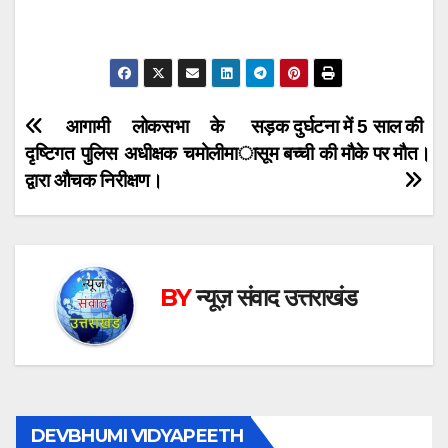
Post
आगामी लोकसभा के
सड़क दुर्घटना में 5 साल की
दृष्टिगत पुलिस अधीक्षक चमोली
मासूम बच्ची की मौके पर मौत।
navigation
द्वारा औचक निरीक्षण।
BY
न्यूज़ संवाद उत्तराखंड
DEVBHUMI VIDYAPEETH