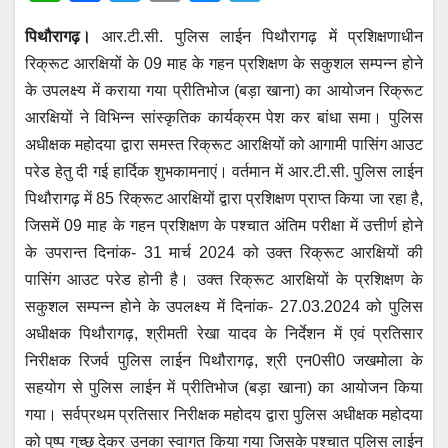
h
a
wi
m
e
el
पिथौरागढ़।
आर.टी.सी. पुलिस लाईन पिथौरागढ़ में प्रशिक्षणाधीन
at
c
tt
ail
ss
e
रिक्रूट आरक्षियों के 09 माह के गहन प्रशिक्षण के सकुशल सम्पन्न होने
s
e
er
e
gr
के उपलक्ष्य में कराया गया प्रीतिभोज (बड़ा खाना) का आयोजन रिक्रूट
A
b
n
a
आरक्षियों ने विभिन्न सांस्कृतिक कार्यक्रम पेश कर बांधा समा। पुलिस
p
o
g
m
अधीक्षक महोदया द्वारा समस्त रिक्रूट आरक्षियों को आगामी पासिंग आउट
p
o
er
परेड हेतु दी गई हार्दिक शुभकामनाएं। वर्तमान में आर.टी.सी. पुलिस लाईन
पिथौरागढ़ में 85 रिक्रूट आरक्षियों द्वारा प्रशिक्षण प्राप्त किया जा रहा है,
k
जिसमें 09 माह के गहन प्रशिक्षण के पश्चात अंतिम परीक्षा में उत्तीर्ण होने
के उपरान्त दिनांक- 31 मार्च 2024 को उक्त रिक्रूट आरक्षियों की
पासिंग आउट परेड होनी है। उक्त रिक्रूट आरक्षियों के प्रशिक्षण के
सकुशल सम्पन्न होने के उपलक्ष्य में दिनांक- 27.03.2024 को पुलिस
अधीक्षक पिथौरागढ़, श्रीमती रेखा यादव के निर्देशन में एवं प्रतिसार
निरीक्षक रिजर्व पुलिस लाईन पिथौरागढ़, श्री एन0सी0 जखमोला के
सहयोग से पुलिस लाईन में प्रीतिभोज (बड़ा खाना) का आयोजन किया
गया। सर्वप्रथम प्रतिसार निरीक्षक महोदय द्वारा पुलिस अधीक्षक महोदया
को पुष्प गुच्छ देकर उनका स्वागत किया गया जिसके पश्चात पुलिस लाईन