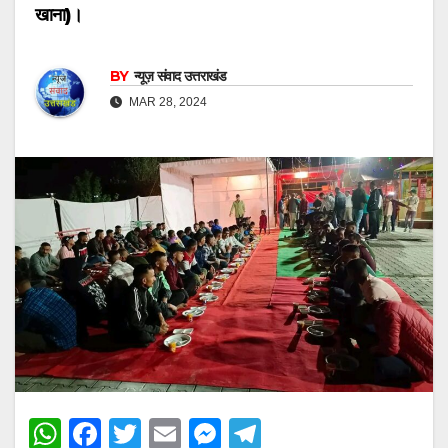
खाना)।
BY
न्यूज़ संवाद उत्तराखंड
MAR 28, 2024
W
F
T
E
M
T