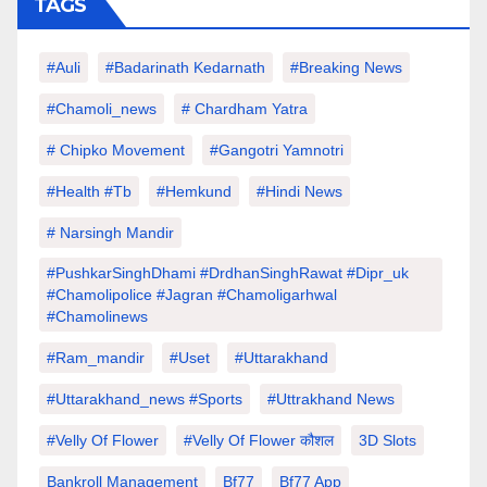
TAGS
#auli
#Badarinath Kedarnath
#Breaking News
#chamoli_news
# Chardham Yatra
# Chipko Movement
#Gangotri Yamnotri
#Health #tb
#hemkund
#hindi News
# Narsingh Mandir
#PushkarSinghDhami #drdhanSinghRawat #dipr_uk
#chamolipolice #Jagran #chamoligarhwal
#chamolinews
#Ram_mandir
#uset
#uttarakhand
#Uttarakhand_news #sports
#Uttrakhand News
#velly Of Flower
#velly Of Flower कौशल
3D Slots
Bankroll Management
Bf77
Bf77 App