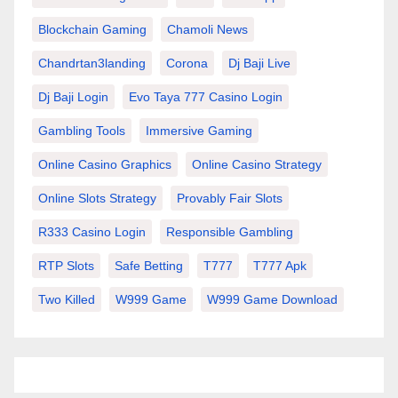
Blockchain Gaming
Chamoli News
Chandrtan3landing
Corona
Dj Baji Live
Dj Baji Login
Evo Taya 777 Casino Login
Gambling Tools
Immersive Gaming
Online Casino Graphics
Online Casino Strategy
Online Slots Strategy
Provably Fair Slots
R333 Casino Login
Responsible Gambling
RTP Slots
Safe Betting
T777
T777 Apk
Two Killed
W999 Game
W999 Game Download