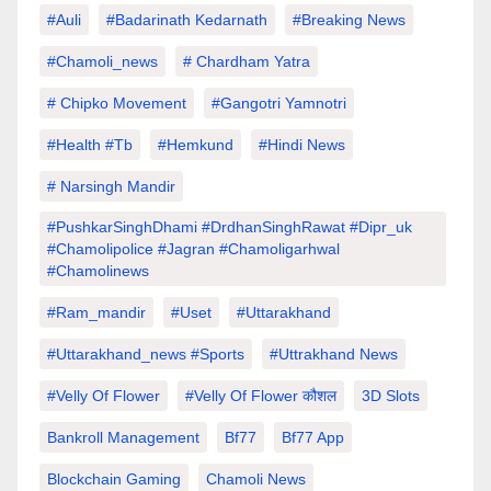
#auli
#Badarinath Kedarnath
#Breaking News
#chamoli_news
# Chardham Yatra
# Chipko Movement
#Gangotri Yamnotri
#Health #tb
#hemkund
#hindi News
# Narsingh Mandir
#PushkarSinghDhami #drdhanSinghRawat #dipr_uk
#chamolipolice #Jagran #chamoligarhwal
#chamolinews
#Ram_mandir
#uset
#uttarakhand
#Uttarakhand_news #sports
#Uttrakhand News
#velly Of Flower
#velly Of Flower कौशल
3D Slots
Bankroll Management
Bf77
Bf77 App
Blockchain Gaming
Chamoli News