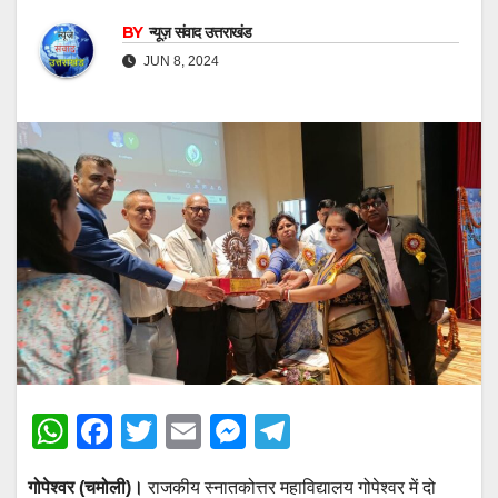
BY
न्यूज़ संवाद उत्तराखंड
JUN 8, 2024
W
F
T
E
M
T
h
a
wi
m
e
el
गोपेश्वर (चमोली)।
राजकीय स्नातकोत्तर महाविद्यालय गोपेश्वर में दो