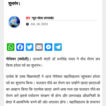
शुभारंभ।
BY
न्यूज़ संवाद उत्तराखंड
JUL 18, 2023
W
F
T
E
M
T
h
a
wi
m
e
el
गोपेश्वर (चमोली)।
प्रभारी मंत्री डॉ धनसिंह रावत ने पौध रोपण कर
at
c
tt
ail
ss
e
किया हरेला पर्व का शुभारंभ।
s
e
er
e
gr
A
b
n
a
प्रदेश के उच्च शिक्षामंत्री ने आज गोपेश्वर महाविद्यालय पहुंचकर हरेला
p
o
g
m
पर्व का शुभारंभ किया। फलदार पौधे का रोपण कर उन्होंने छात्र छात्राओं
का आव्हान किया कि प्रत्येक छात्र अपने आस पास एक फलदार पौधे का
p
o
er
रोपण करे इससे पर्यावरण संरक्षण भी होगा और उत्तराखंड औधानिकी के
k
क्षेत्र में आत्मनिर्भर बनने की ओर अग्रसर होगा। महाविद्यालय के सभागार