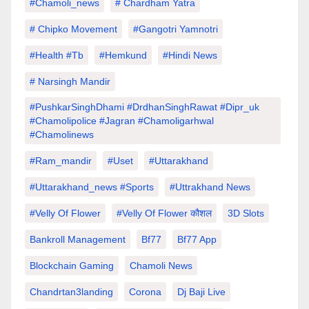
#chamoli_news
# Chardham Yatra
# Chipko Movement
#Gangotri Yamnotri
#Health #tb
#hemkund
#hindi News
# Narsingh Mandir
#PushkarSinghDhami #drdhanSinghRawat #dipr_uk
#chamolipolice #Jagran #chamoligarhwal
#chamolinews
#Ram_mandir
#uset
#uttarakhand
#Uttarakhand_news #sports
#Uttrakhand News
#velly Of Flower
#velly Of Flower कौशल
3D Slots
Bankroll Management
Bf77
Bf77 App
Blockchain Gaming
Chamoli News
Chandrtan3landing
Corona
Dj Baji Live