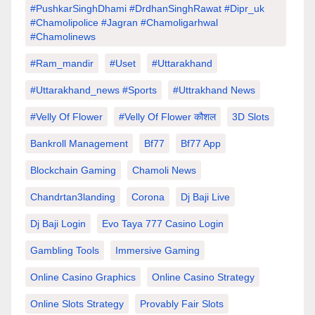
#PushkarSinghDhami #drdhanSinghRawat #dipr_uk
#chamolipolice #Jagran #chamoligarhwal
#chamolinews
#Ram_mandir
#uset
#uttarakhand
#Uttarakhand_news #sports
#Uttrakhand News
#velly Of Flower
#velly Of Flower कौशल
3D Slots
Bankroll Management
Bf77
Bf77 App
Blockchain Gaming
Chamoli News
Chandrtan3landing
Corona
Dj Baji Live
Dj Baji Login
Evo Taya 777 Casino Login
Gambling Tools
Immersive Gaming
Online Casino Graphics
Online Casino Strategy
Online Slots Strategy
Provably Fair Slots