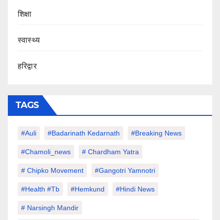
शिक्षा
स्वास्थ्य
हरिद्वार
TAGS
#auli
#Badarinath Kedarnath
#Breaking News
#chamoli_news
# Chardham Yatra
# Chipko Movement
#Gangotri Yamnotri
#Health #tb
#hemkund
#hindi News
# Narsingh Mandir