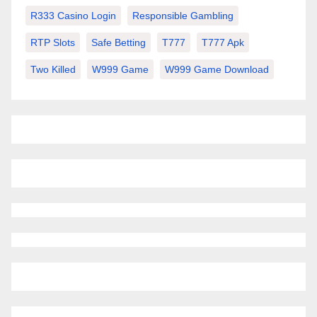
R333 Casino Login
Responsible Gambling
RTP Slots
Safe Betting
T777
T777 Apk
Two Killed
W999 Game
W999 Game Download